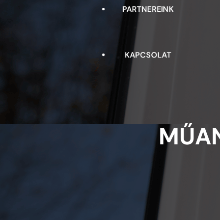
PARTNEREINK
BEJÁRATI AJTÓK
BIZTONSÁGI AJTÓK
KAPCSOLAT
MŰANYAG ÉS FA HARMONIKA
AJTÓK
NAPELLENZŐK
MŰAN
REDŐNYÖK
RELUXA
ROLETTA