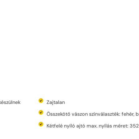
készülnek
Zajtalan
Összekötő vászon színválaszték: fehér, b
Kétfelé nyíló ajtó max. nyílás méret: 35