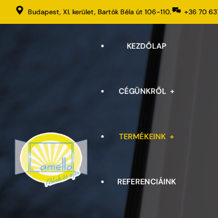
Budapest, XI. kerület, Bartók Béla út 106-110.
+36 70 63
KEZDŐLAP
CÉGÜNKRŐL
TERMÉKEINK
PANEL ABLAKCSERE
REFERENCIÁINK
ABLAKOK, ERKÉLYAJTÓK,
BEJÁRATI AJTÓK