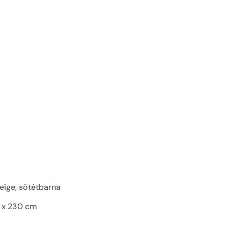
eige, sötétbarna
2 x 230 cm