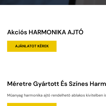
SZALAGFÜGGÖNY
SZÚNYOGHÁLÓ
Akciós HARMONIKA AJTÓ
AJÁNLATOT KÉREK
Méretre Gyártott És Színes Harm
Mûanyag harmonika ajtó rendelhetõ ablakos kivitelben is