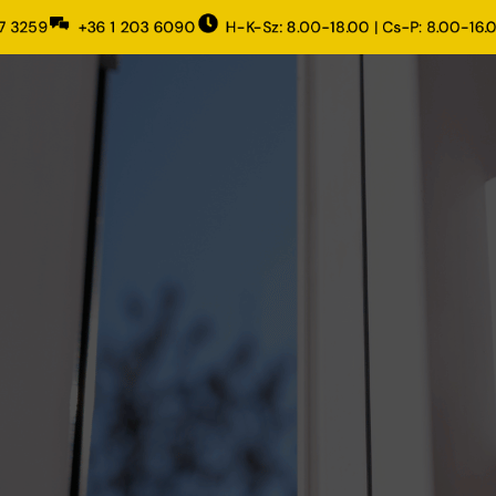
7 3259
+36 1 203 6090
H-K-Sz: 8.00-18.00 | Cs-P: 8.00-16.