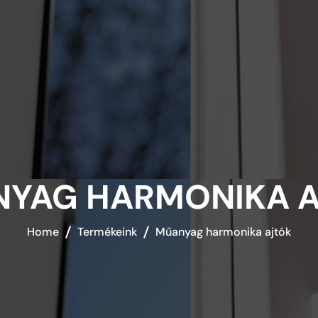
VEKA 70 AD
VEKA 76 MD
VEKA 82 MD
VEKAMOTION 82 EMELŐ-TOLÓ
AJTÓRENDSZER
YAG HARMONIKA 
REHAU SYNEGO
Home
Termékeink
Műanyag harmonika ajtók
REHAU 70 EURO-DESIGN