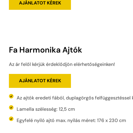
AJÁNLATOT KÉREK
Fa Harmonika Ajtók
Az ár felől kérjük érdeklődjön elérhetőségeinken!
AJÁNLATOT KÉREK
Az ajtók eredeti fából, duplagörgős felfüggesztéssel 
Lamella szélesség: 12,5 cm
Egyfelé nyíló ajtó max. nyílás méret: 176 x 230 cm