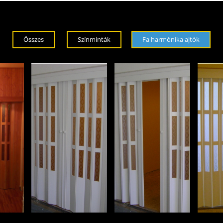
Összes
Színminták
Fa harmónika ajtók