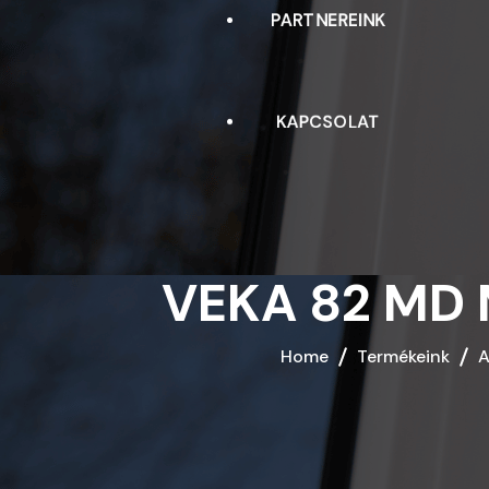
PARTNEREINK
BEJÁRATI AJTÓK
BIZTONSÁGI AJTÓK
KAPCSOLAT
MŰANYAG ÉS FA HARMONIKA
AJTÓK
NAPELLENZŐK
VEKA 82 MD
REDŐNYÖK
Home
Termékeink
A
RELUXA
ROLETTA