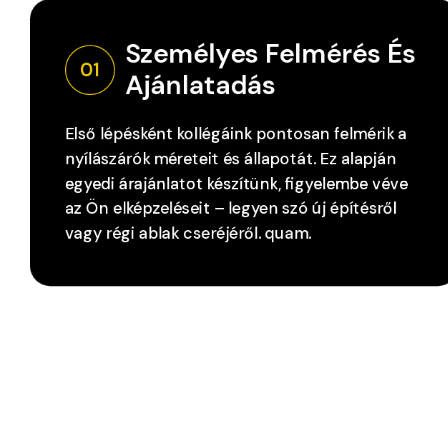
Személyes Felmérés És 
01
Ajánlatadás
Első lépésként kollégáink pontosan felmérik a
nyílászárók méreteit és állapotát. Ez alapján
egyedi árajánlatot készítünk, figyelembe véve
az Ön elképzeléseit – legyen szó új építésről
vagy régi ablak cseréjéről. quam.