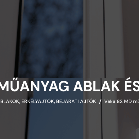
VEKA 70 AD
VEKA 76 MD
VEKA 82 MD
VEKAMOTION 82 EMELŐ-TOLÓ
AJTÓRENDSZER
 MŰANYAG ABLAK ÉS
REHAU SYNEGO
BLAKOK, ERKÉLYAJTÓK, BEJÁRATI AJTÓK
Veka 82 MD műa
REHAU 70 EURO-DESIGN