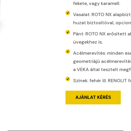
fekete, vagy karamell.
Vasalat: ROTO NX alapbizt
huzat biztosítóval, opcion
Pánt: ROTO NX erősített a
üvegekhez is.
Acélmerevítés: minden ese
geometriájú acélmerevítés
a VEKA által tesztelt megfe
Színek: fehér ill. RENOLIT 
AJÁNLAT KÉRÉS