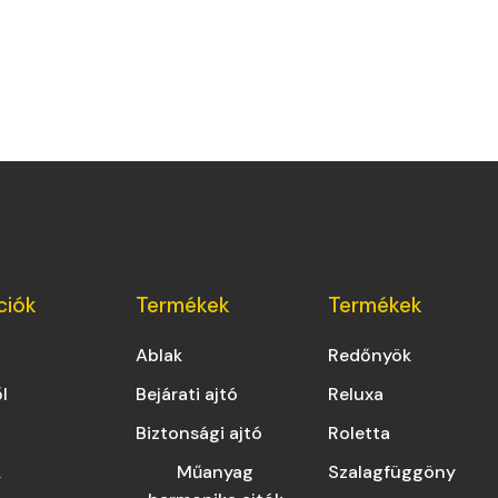
ciók
Termékek
Termékek
Ablak
Redőnyök
l
Bejárati ajtó
Reluxa
Biztonsági ajtó
Roletta
k
Műanyag
Szalagfüggöny