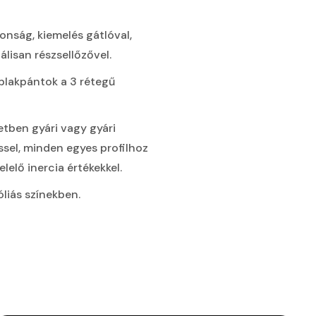
onság, kiemelés gátlóval,
álisan részsellőzővel.
blakpántok a 3 rétegű
tben gyári vagy gyári
sel, minden egyes profilhoz
lelő inercia értékekkel.
fóliás színekben.