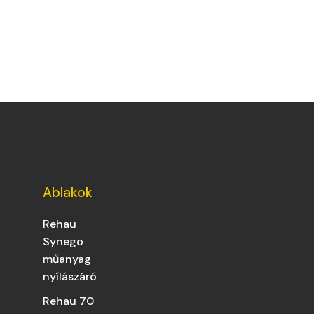
Ablakok
Rehau
Synego
műanyag
nyílászáró
Rehau 70