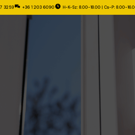
37 3259
+36 1 203 6090
H-K-Sz: 8.00-18.00 | Cs-P: 8.00-16.