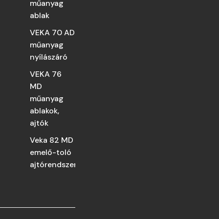
műanyag
ablak
VEKA 70 AD
műanyag
nyílászáró
VEKA 76
MD
műanyag
ablakok,
ajtók
Veka 82 MD
emelő-toló
ajtórendszer