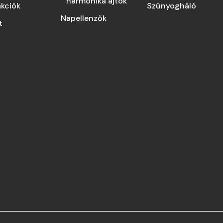
harmonika ajtók
akciók
Szúnyogháló
Napellenzők
t