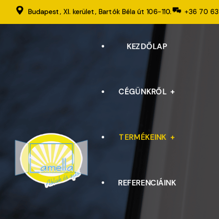
Budapest, XI. kerület, Bartók Béla út 106-110.
+36 70 6
KEZDŐLAP
CÉGÜNKRŐL
TERMÉKEINK
PANEL ABLAKCSERE
REFERENCIÁINK
ABLAKOK, ERKÉLYAJTÓK,
BEJÁRATI AJTÓK