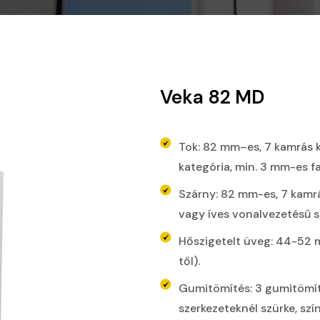
Veka 82 MD
Tok: 82 mm–es, 7 kamrás 
kategória, min. 3 mm-es fa
Szárny: 82 mm-es, 7 kamr
vagy íves vonalvezetésű 
Hőszigetelt üveg: 44-52 m
től).
Gumitömítés: 3 gumitömít
szerkezeteknél szürke, szí