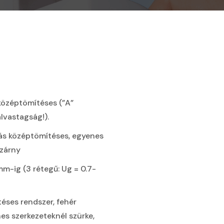
középtömítéses (”A”
lvastagság!).
ás középtömítéses, egyenes
szárny
m-ig (3 rétegű: Ug = 0.7-
éses rendszer, fehér
nes szerkezeteknél szürke,