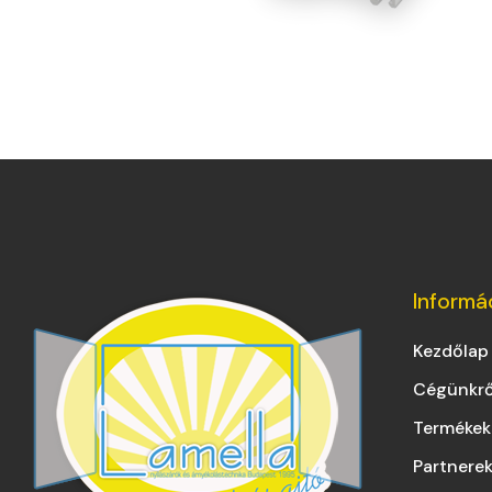
Informá
Kezdőlap
Cégünkrő
Termékek
Partnere